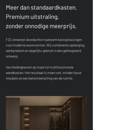
Meer dan standaardkasten.
Premium uitstraling,
zonder onnodige meerprijs.
F2C ontwerpt doordachte maatwerk kastoplossingen
voor moderne woonruimtes.
​
Wij combineren opberging,
werkplekken en dagelijks gebruik in één geïntegreerd
ontwerp.
Van kledingkasten op maat tot multifunctionele
wandkasten.
Het resultaat is meer rust, minder losse
meubels en een betere benutting van de ruimte.