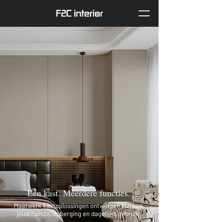
Eén kast. Meerdere functies.
Maatwerk kastoplossingen ontworpen rondom
jouw ruimte, opberging en dagelijks gebruik.