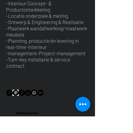
-Interieur Concept- &
Productontwikkeling
-Locatie onderzoek & meting
-Ontwerp & Engineering & Realisatie
-Maatwerk wandafwerking/ maatwerk
meubels
-Planning, productie én levering in
real-time-Interieur
-management-Project-management
-Turn-key installatie & service
contract
Klantenservice
Advies
Bestellen
F2C Services
Contact
F.A.Q.