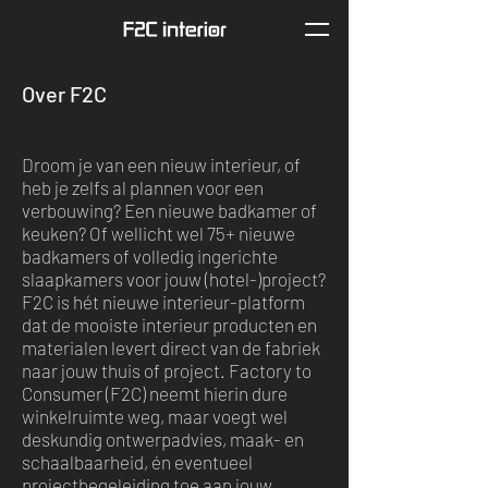
Over F2C
Droom je van een nieuw interieur, of
heb je zelfs al plannen voor een
verbouwing? Een nieuwe badkamer of
keuken? Of wellicht wel 75+ nieuwe
badkamers of volledig ingerichte
slaapkamers voor jouw (hotel-)project?
F2C is hét nieuwe interieur-platform
dat de mooiste interieur producten en
materialen levert direct van de fabriek
naar jouw thuis of project. Factory to
Consumer (F2C) neemt hierin dure
winkelruimte weg, maar voegt wel
deskundig ontwerpadvies, maak- en
schaalbaarheid, én eventueel
projectbegeleiding toe aan jouw