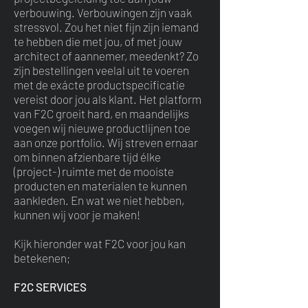
verbouwing. Verbouwingen zijn vaak
stressvol. Zou het niet fijn zijn iemand
te hebben die met jou, of met jouw
architect of aannemer, meedenkt? Zo
zijn bestellingen veelal uit te voeren
met de exácte productspecificatie
vereist door jou als klant. Het platform
van F2C groeit hard, en maandelijks
voegen wij nieuwe productlijnen toe
aan onze portfolio. Wij streven ernaar
om binnen afzienbare tijd élke
(project-) ruimte met de mooiste
producten en materialen te kunnen
aankleden. En wat we niet hebben,
kunnen wij voor je maken!
Kijk hieronder wat F2C voor jou kan
betekenen;
F2C SERVICES