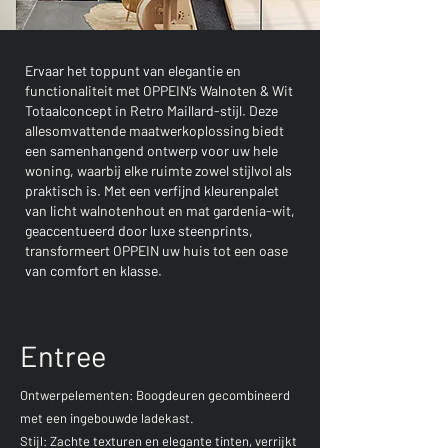
Ervaar het toppunt van elegantie en
functionaliteit met OPPEIN’s Walnoten & Wit
Totaalconcept in Retro Maillard-stijl. Deze
allesomvattende maatwerkoplossing biedt
een samenhangend ontwerp voor uw hele
woning, waarbij elke ruimte zowel stijlvol als
praktisch is. Met een verfijnd kleurenpalet
van licht walnotenhout en mat gardenia-wit,
geaccentueerd door luxe steenprints,
transformeert OPPEIN uw huis tot een oase
van comfort en klasse.
Entree
Ontwerpelementen: Boogdeuren gecombineerd
met een ingebouwde ladekast.
Stijl: Zachte texturen en elegante tinten, verrijkt