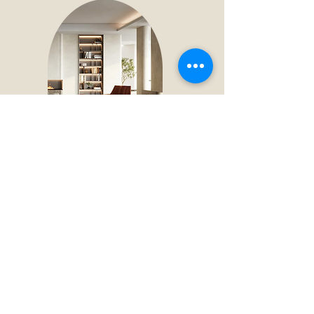
Wat is totale
woninginrichting op maat?
van ontwerp tot realiseren alles
onder één dak
Ontdek meer