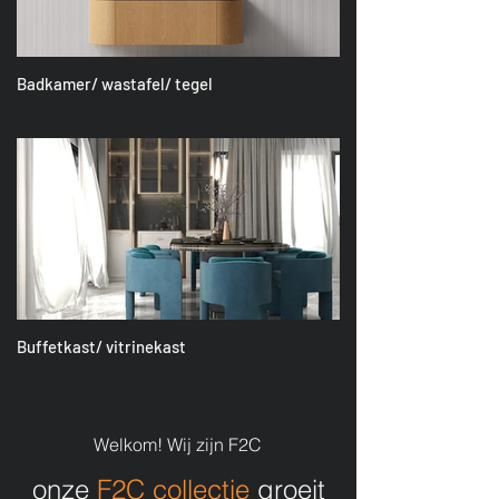
Badkamer/ wastafel/ tegel
Buffetkast/ vitrinekast
Welkom! Wij zijn F2C​
onze
F2C collectie
groeit