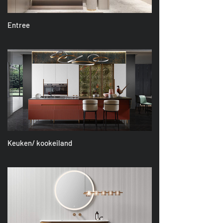
Entree
Keuken/ kookeiland