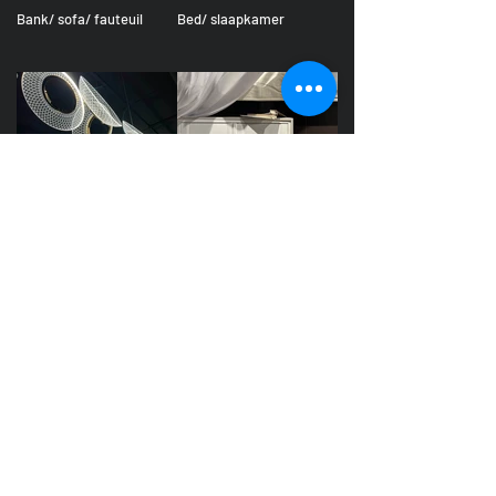
Bank/ sofa/ fauteuil
Bed/ slaapkamer
Verlichting/ hanglampen
Raamdecoratie/ op maat
Vloertegel/ PVC/
laminaat