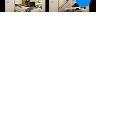
Klantenservice
Advies
Bestellen
F2C Services
Contact
F.A.Q.
Klachtenafhandeling
Showroom
openingsuren
Ma
Gesloten
Di