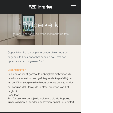
Ridderkerk
Op maat kast schuine wand met make up tafel
Oppervlakte: Deze compacte bovenruimte heeft een
ongebruikte hoek onder het schuine dak, met een
oppervlakte van ongeveer 8 m².
Uitgangspunten
Er is een op maat gemaakte opbergkast ontworpen die
naadloos aansluit op een geïntegreerde kaptafel bij de
ramen. Dit ontwerp maximaliseert de opslagruimte onder
het schuine dak, terwijl de kaptafel profiteert van het
daglicht.
Resultaat:
Een functionele en stijlvolle oplossing die de beperkte
ruimte slim benut, zonder in te leveren op licht of comfort.