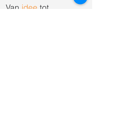
Van
idee
tot
uitvoering
Ongeëvenaarde variëteit van
200+
fabrieken
Wat je ziet is wat je krijgt
wij regelen het hele proces