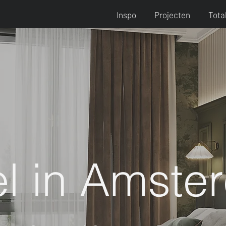
Inspo
Projecten
Tota
el in Amste